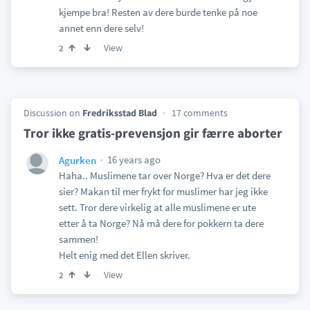
kjempe bra! Resten av dere burde tenke på noe
annet enn dere selv!
View
2
Discussion on
Fredriksstad Blad
17 comments
Tror ikke gratis-prevensjon gir færre aborter
16 years ago
Agurken
Haha.. Muslimene tar over Norge? Hva er det dere
sier? Makan til mer frykt for muslimer har jeg ikke
sett. Tror dere virkelig at alle muslimene er ute
etter å ta Norge? Nå må dere for pokkern ta dere
sammen!
Helt enig med det Ellen skriver.
View
2