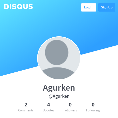
Log In
Sign Up
Agurken
@Agurken
2
4
0
0
Comments
Upvotes
Followers
Following