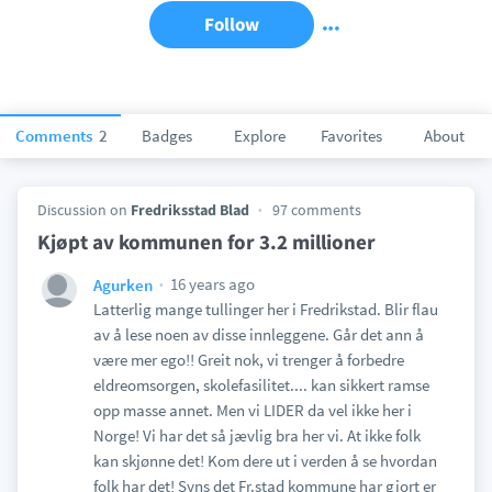
Follow
Comments
2
Badges
Explore
Favorites
About
Discussion on
Fredriksstad Blad
97 comments
Kjøpt av kommunen for 3.2 millioner
16 years ago
Agurken
Latterlig mange tullinger her i Fredrikstad. Blir flau
av å lese noen av disse innleggene. Går det ann å
være mer ego!! Greit nok, vi trenger å forbedre
eldreomsorgen, skolefasilitet.... kan sikkert ramse
opp masse annet. Men vi LIDER da vel ikke her i
Norge! Vi har det så jævlig bra her vi. At ikke folk
kan skjønne det! Kom dere ut i verden å se hvordan
folk har det! Syns det Fr.stad kommune har gjort er