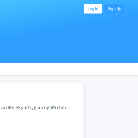
Log In
Sign Up
 cá đến eSports, giúp người chơi