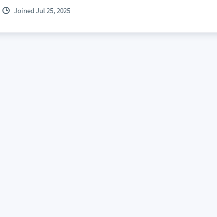
Joined Jul 25, 2025