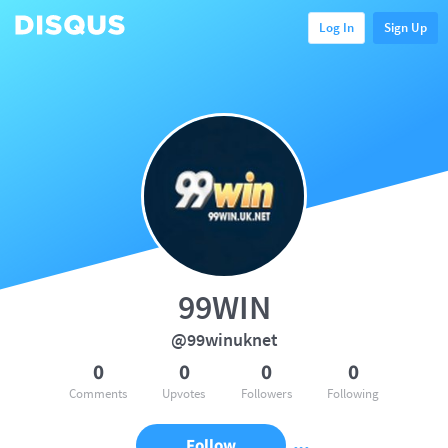
Log In
Sign Up
99WIN
@99winuknet
0
0
0
0
Comments
Upvotes
Followers
Following
Follow