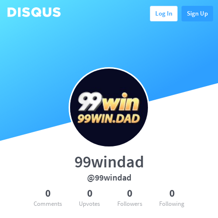
Log In
Sign Up
99windad
@99windad
0
0
0
0
Comments
Upvotes
Followers
Following