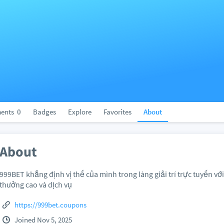
ents
0
Badges
Explore
Favorites
About
About
999BET khẳng định vị thế của mình trong làng giải trí trực tuyến với
thưởng cao và dịch vụ
https://999bet.coupons
Joined Nov 5, 2025