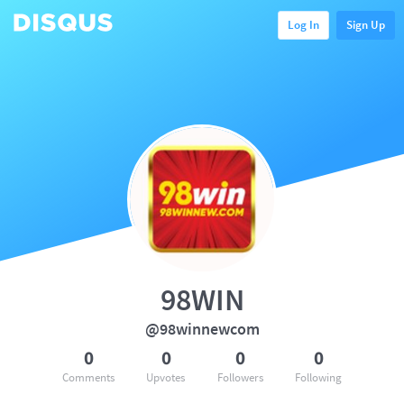
Log In
Sign Up
98WIN
@98winnewcom
0
0
0
0
Comments
Upvotes
Followers
Following