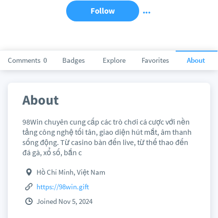
Follow
Comments
0
Badges
Explore
Favorites
About
About
98Win chuyên cung cấp các trò chơi cá cược với nền
tảng công nghệ tối tân, giao diện hút mắt, âm thanh
sống động. Từ casino bàn đến live, từ thế thao đến
đá gà, xổ số, bắn c
Hồ Chí Minh, Việt Nam
https://98win.gift
Joined Nov 5, 2024