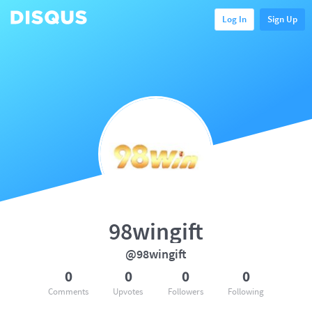
Log In
Sign Up
98wingift
@98wingift
0
0
0
0
Comments
Upvotes
Followers
Following