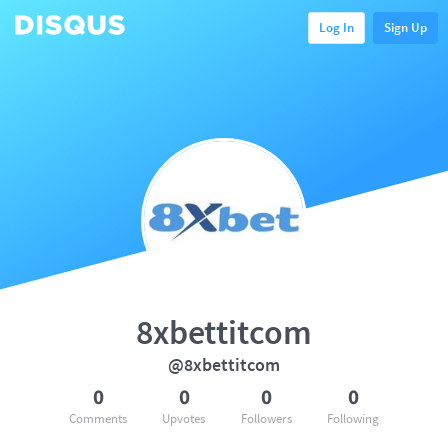
Log In
Sign Up
8xbettitcom
@8xbettitcom
0
0
0
0
Comments
Upvotes
Followers
Following