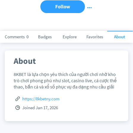
Follow
Comments
0
Badges
Explore
Favorites
About
About
8KBET là lựa chọn yêu thích của người chơi nhờ kho
trò chơi phong phú như slot, casino live, cá cược thể
thao, bắn cá và xổ số phục vụ đa dạng nhu cầu giải
https://8kbetny.com
Joined Jan 17, 2026