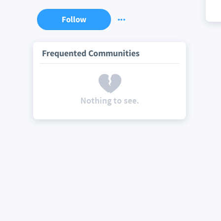
Follow
Frequented Communities
Nothing to see.