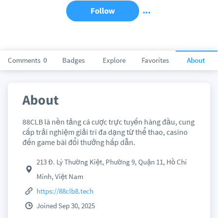
Follow
Comments
0
Badges
Explore
Favorites
About
About
88CLB là nền tảng cá cược trực tuyến hàng đầu, cung
cấp trải nghiệm giải trí đa dạng từ thể thao, casino
đến game bài đổi thưởng hấp dẫn.
213 Đ. Lý Thường Kiệt, Phường 9, Quận 11, Hồ Chí
Minh, Việt Nam
https://88clb8.tech
Joined Sep 30, 2025