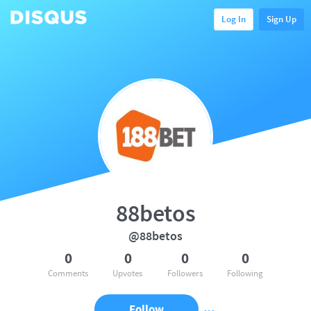
Log In
Sign Up
88betos
@88betos
0
0
0
0
Comments
Upvotes
Followers
Following
Follow