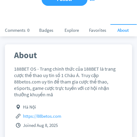
Comments
0
Badges
Explore
Favorites
About
About
188BET OS - Trang chính thức của 188BET là trang
cược thể thao uy tín số 1 Châu Á. Truy cập
88betos.com uy tín để tham gia cược thể thao,
eSports, game cược trực tuyến với cơ hội nhận
thưởng khuyến mã
Hà Nội
https://88betos.com
Joined Aug 8, 2025