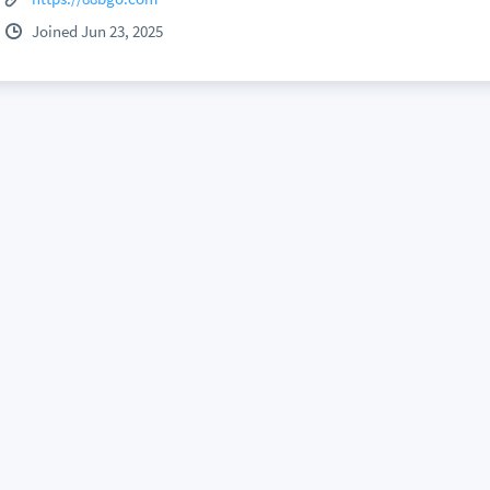
Joined Jun 23, 2025