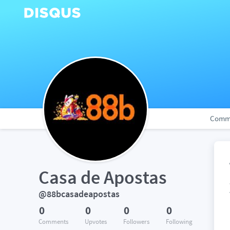
Comm
Casa de Apostas
@88bcasadeapostas
0
0
0
0
Comments
Upvotes
Followers
Following