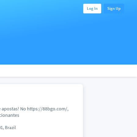
Log In
Sign Up
 apostas! No https://88bgo.com/,
cionantes
1, Brazil