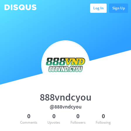
Log In
Sign Up
888vndcyou
@888vndcyou
0
0
0
0
Comments
Upvotes
Followers
Following