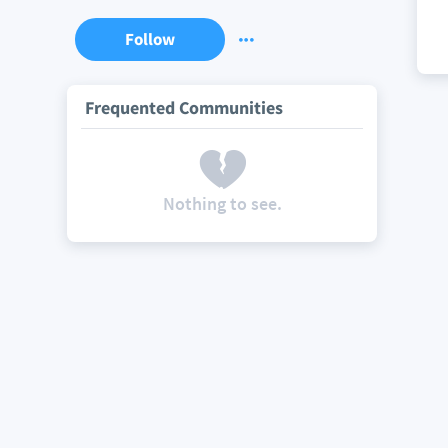
Follow
Frequented Communities
Nothing to see.