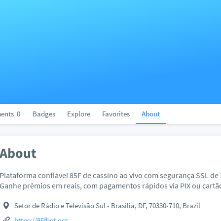
ents
0
Badges
Explore
Favorites
About
About
Plataforma confiável 85F de cassino ao vivo com segurança SSL de 2
Ganhe prêmios em reais, com pagamentos rápidos via PIX ou cartã
Setor de Rádio e Televisão Sul - Brasília, DF, 70330-710, Brazil
https://85fbet.org