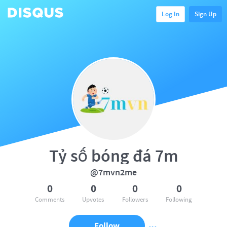
Log In
Sign Up
Tỷ số bóng đá 7m
@7mvn2me
0
0
0
0
Comments
Upvotes
Followers
Following
Follow