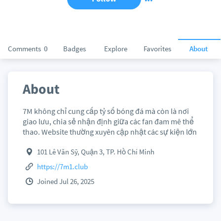
Comments
0
Badges
Explore
Favorites
About
About
7M không chỉ cung cấp tỷ số bóng đá mà còn là nơi
giao lưu, chia sẻ nhận định giữa các fan đam mê thể
thao. Website thường xuyên cập nhật các sự kiện lớn
101 Lê Văn Sỹ, Quận 3, TP. Hồ Chí Minh
https://7m1.club
Joined Jul 26, 2025