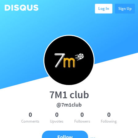
Log In
Sign Up
7M1 club
@7m1club
0
0
0
0
Comments
Upvotes
Followers
Following
Follow