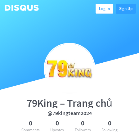
Log In
Sign Up
79King – Trang chủ
@79kingteam2024
0
0
0
0
Comments
Upvotes
Followers
Following