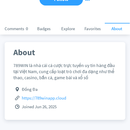
Comments
0
Badges
Explore
Favorites
About
About
789WIN là nhà cái cá cược trực tuyến uy tín hàng đầu
tại Việt Nam, cung cấp loạt trò chơi đa dạng như thể
thao, casino, bắn cá, game bài và xổ số
Đống Đa
https://789winapp.cloud
Joined Jun 26, 2025