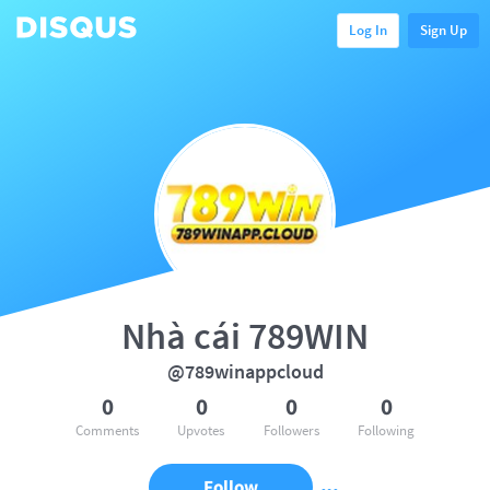
Log In
Sign Up
Nhà cái 789WIN
@789winappcloud
0
0
0
0
Comments
Upvotes
Followers
Following
Follow