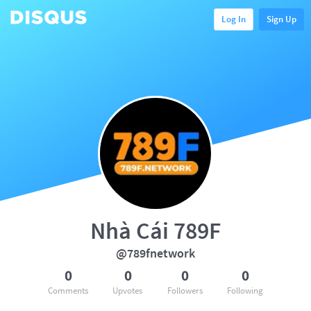
Log In
Sign Up
Nhà Cái 789F
@789fnetwork
0
0
0
0
Comments
Upvotes
Followers
Following