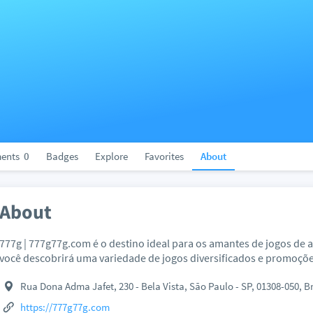
ents
0
Badges
Explore
Favorites
About
About
777g | 777g77g.com é o destino ideal para os amantes de jogos de 
você descobrirá uma variedade de jogos diversificados e promoçõ
Rua Dona Adma Jafet, 230 - Bela Vista, São Paulo - SP, 01308-050, Br
https://777g77g.com