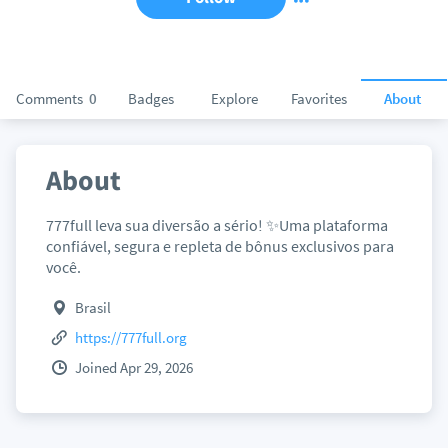
Comments
0
Badges
Explore
Favorites
About
About
777full leva sua diversão a sério! ✨Uma plataforma
confiável, segura e repleta de bônus exclusivos para
você.
Brasil
https://777full.org
Joined Apr 29, 2026