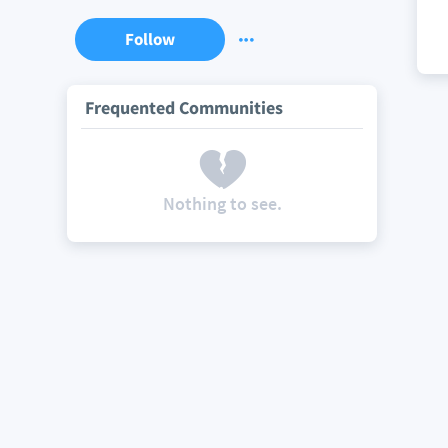
Follow
Frequented Communities
Nothing to see.