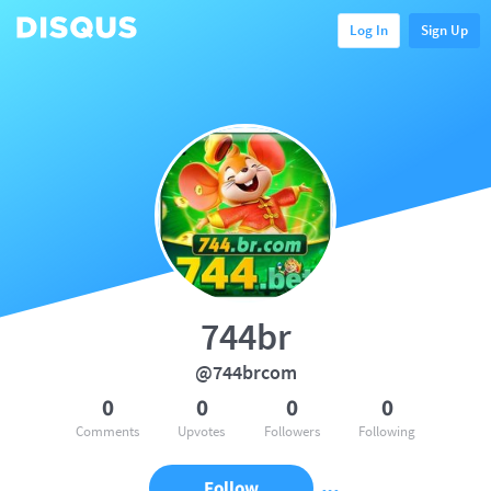
Log In
Sign Up
744br
@744brcom
0
0
0
0
Comments
Upvotes
Followers
Following
Follow