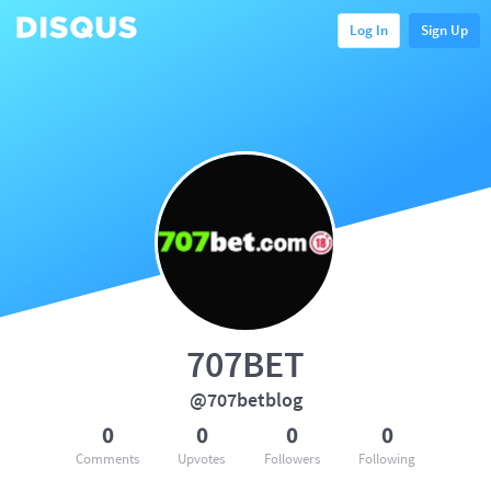
Log In
Sign Up
707BET
@707betblog
0
0
0
0
Comments
Upvotes
Followers
Following