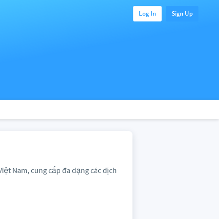
Log In
Sign Up
Việt Nam, cung cấp đa dạng các dịch