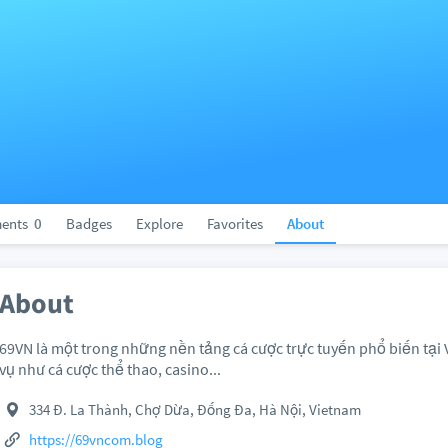
ents
0
Badges
Explore
Favorites
About
About
69VN là một trong những nền tảng cá cược trực tuyến phổ biến tại 
vụ như cá cược thể thao, casino...
334 Đ. La Thành, Chợ Dừa, Đống Đa, Hà Nội, Vietnam
https://69vncom.blog