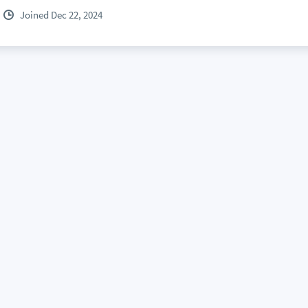
Joined Dec 22, 2024