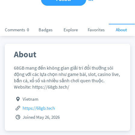
Comments
0
Badges
Explore
Favorites
About
About
68GB mang đến không gian giải trí đổi thưởng sôi
động với các lựa chọn như game bài, slot, casino live,
bắn cá, xổ số và nhiều sảnh chơi quen thuộc.
Website: https://68gb.tech/
Vietnam
https://68gb.tech
Joined May 26, 2026