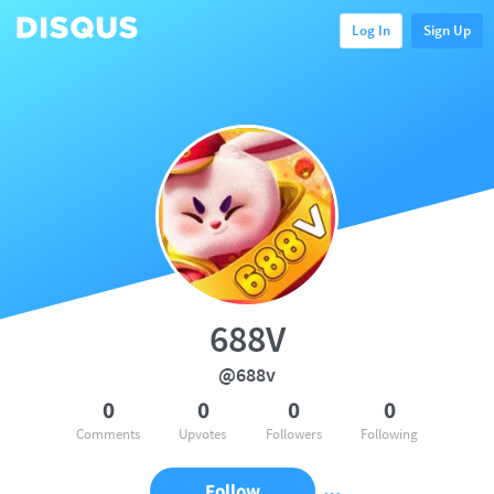
Log In
Sign Up
688V
@688v
0
0
0
0
Comments
Upvotes
Followers
Following
Follow