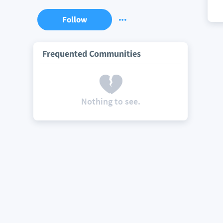
Follow
Frequented Communities
Nothing to see.