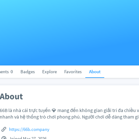
ents
0
Badges
Explore
Favorites
About
About
66B là nhà cái trực tuyến 💎 mang đến không gian giải trí đa chiều v
nhanh và hệ thống trò chơi phong phú. Người chơi dễ dàng tham gia
https://66b.company
Joined Mar 27, 2026