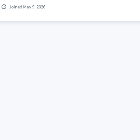
Joined May 9, 2026