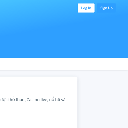
Log In
Sign Up
cược thể thao, Casino live, nổ hũ và