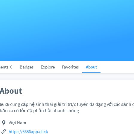
ents
0
Badges
Explore
Favorites
About
About
6686 cung cấp hệ sinh thái giải trí trực tuyến đa dạng với các sảnh 
bắn cá có tốc độ phản hồi nhanh chóng
Việt Nam
https://6686app.click