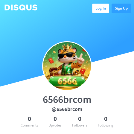
Log In
Sign Up
6566brcom
@6566brcom
0
0
0
0
Comments
Upvotes
Followers
Following