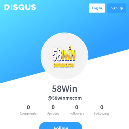
Log In
Sign Up
58Win
@58winmecom
0
0
0
0
Comments
Upvotes
Followers
Following
Follow