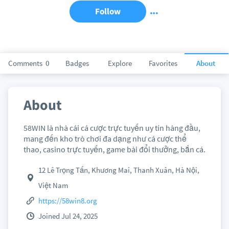
Follow
Comments
0
Badges
Explore
Favorites
About
About
58WIN là nhà cái cá cược trực tuyến uy tín hàng đầu,
mang đến kho trò chơi đa dạng như cá cược thể
thao, casino trực tuyến, game bài đổi thưởng, bắn cá.
12 Lê Trọng Tấn, Khương Mai, Thanh Xuân, Hà Nội,
Việt Nam
https://58win8.org
Joined Jul 24, 2025