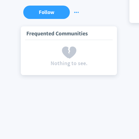
Follow
Frequented Communities
Nothing to see.