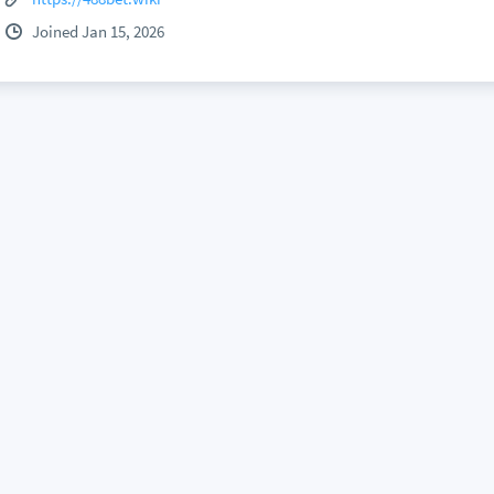
Joined Jan 15, 2026