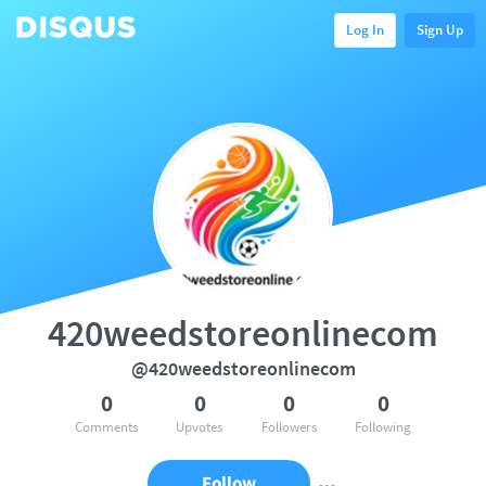
Log In
Sign Up
420weedstoreonlinecom
@420weedstoreonlinecom
0
0
0
0
Comments
Upvotes
Followers
Following
Follow