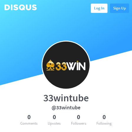
Log In
Sign Up
33wintube
@33wintube
0
0
0
0
Comments
Upvotes
Followers
Following