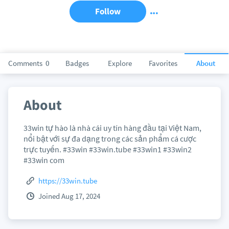
Follow
Comments
0
Badges
Explore
Favorites
About
About
33win tự hào là nhà cái uy tín hàng đầu tại Việt Nam,
nổi bật với sự đa dạng trong các sản phẩm cá cược
trực tuyến. #33win #33win.tube #33win1 #33win2
#33win com
https://33win.tube
Joined Aug 17, 2024