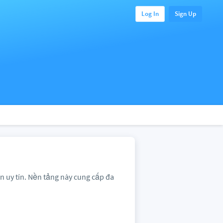
Log In
Sign Up
n uy tín. Nền tảng này cung cấp đa