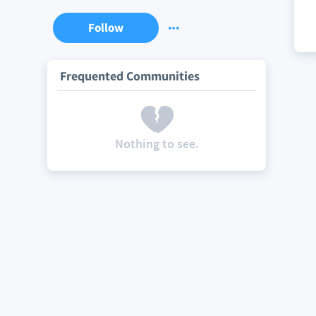
Follow
Frequented Communities
Nothing to see.