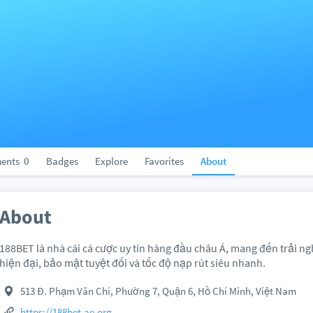
ents
0
Badges
Explore
Favorites
About
About
188BET là nhà cái cá cược uy tín hàng đầu châu Á, mang đến trải ng
hiện đại, bảo mật tuyệt đối và tốc độ nạp rút siêu nhanh.
513 Đ. Phạm Văn Chí, Phường 7, Quận 6, Hồ Chí Minh, Việt Nam
https://188bet.ae.org