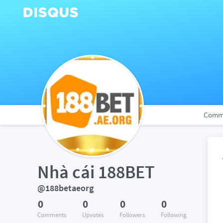
Comm
Nhà cái 188BET
@188betaeorg
0
0
0
0
Comments
Upvotes
Followers
Following