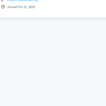
Joined Oct 11, 2025