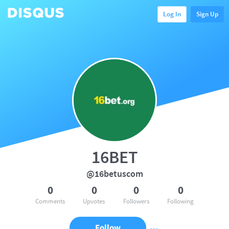
Log In
Sign Up
16BET
@16betuscom
0
0
0
0
Comments
Upvotes
Followers
Following
Follow