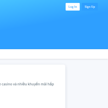
Log In
Sign Up
ive casino và nhiều khuyến mãi hấp