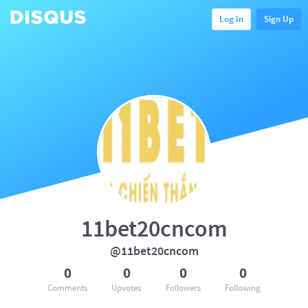
Log In
Sign Up
11bet20cncom
@11bet20cncom
0
0
0
0
Comments
Upvotes
Followers
Following