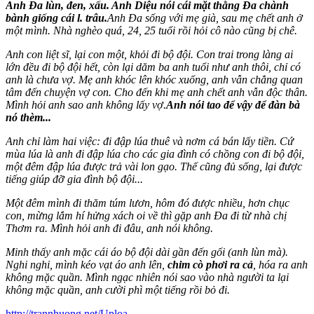
Anh Đa lùn, đen, xấu. Anh Diệu nói cái mặt thằng Đa chành
bành giống cái l. trâu.
Anh Đa sống với mẹ già, sau mẹ chết anh ở
một mình. Nhà nghèo quá, 24, 25 tuổi rồi hỏi cô nào cũng bị chê.
Anh con liệt sĩ, lại con một, khỏi đi bộ đội. Con trai trong làng ai
lớn đều đi bộ đội hết, còn lại dăm ba anh tuổi như anh thôi, chỉ có
anh là chưa vợ. Mẹ anh khóc lên khóc xuống, anh vẫn chẳng quan
tâm đến chuyện vợ con. Cho đến khi mẹ anh chết anh vẫn độc thân.
Mình hỏi anh sao anh không lấy vợ.
Anh nói tao để vậy để đàn bà
nó thèm...
Anh chỉ làm hai việc: đi đập lúa thuê và nơm cá bán lấy tiền. Cứ
mùa lúa là anh đi đập lúa cho các gia đình có chồng con đi bộ đội,
một đêm đập lúa được trả vài lon gạo. Thế cũng đủ sống, lại được
tiếng giúp đỡ gia đình bộ đội...
Một đêm mình đi thăm túm lươn, hôm đó được nhiều, hơn chục
con, mừng lắm hí hửng xách oi về thì gặp anh Đa đi từ nhà chị
Thơm ra. Mình hỏi anh đi đâu, anh nói không.
Minh thấy anh mặc cái áo bộ đội dài gần đến gối (anh lùn mà).
Nghi nghi, mình kéo vạt áo anh lên,
chim cò phơi ra cả
, hóa ra anh
không mặc quần. Mình ngạc nhiên nói sao vào nhà người ta lại
không mặc quần, anh cười phì một tiếng rồi bỏ đi.
http://trannhuong.net/Uploa...