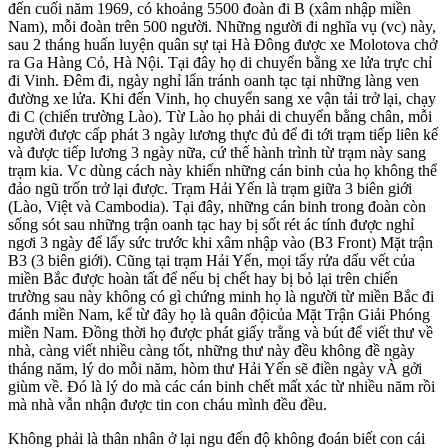
đến cuối năm 1969, có khoảng 5500 đoàn đi B (xâm nhập miền
Nam), mỗi đoàn trên 500 người. Những người đi nghĩa vụ (vc) này,
sau 2 tháng huấn luyện quân sự tại Hà Đông được xe Molotova chở
ra Ga Hàng Cỏ, Hà Nội. Tại đây họ di chuyển bằng xe lửa trực chỉ
đi Vinh. Đêm đi, ngày nghỉ lẩn tránh oanh tạc tại những làng ven
đường xe lửa. Khi đến Vinh, họ chuyển sang xe vận tải trở lại, chạy
đi C (chiến trường Lào). Từ Lào họ phải di chuyển bằng chân, mỗi
người được cấp phát 3 ngày lương thực đủ để đi tới trạm tiếp liên kế
và được tiếp lương 3 ngày nữa, cứ thế hành trình từ trạm này sang
trạm kia. Vc dùng cách này khiến những cán binh của họ không thể
đảo ngũ trốn trở lại được. Trạm Hải Yến là trạm giữa 3 biên giới
(Lào, Việt và Cambodia). Tại đây, những cán binh trong đoàn còn
sống sót sau những trận oanh tạc hay bị sốt rét ác tính được nghỉ
ngơi 3 ngày để lấy sức trước khi xâm nhập vào (B3 Front) Mặt trận
B3 (3 biên giới). Cũng tại trạm Hải Yến, mọi tẩy rửa dấu vết của
miền Bắc được hoàn tất để nếu bị chết hay bị bỏ lại trên chiến
trường sau này không có gì chứng minh họ là người từ miền Bắc đi
đánh miền Nam, kể từ đây họ là quân độicủa Mặt Trận Giải Phóng
miền Nam. Đồng thời họ được phát giấy trằng và bút để viết thư về
nhà, càng viết nhiều càng tốt, những thư này đều không đề ngày
tháng năm, lý do mỗi năm, hòm thư Hải Yến sẽ điền ngày vÀ gởi
giùm về. Đó là lý do mà các cán binh chết mất xác từ nhiều năm rồi
mà nhà vẫn nhận được tin con cháu mình đều đều.
Không phải là thân nhân ở lại ngu đến độ không đoán biết con cái