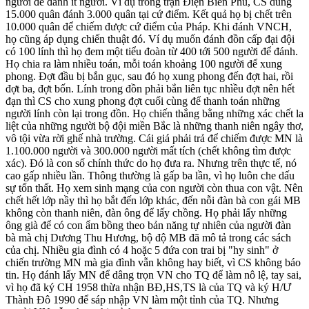
người để đánh ít người. Ví dụ trong trận Điện Biên Phủ, CS dùng
15.000 quân đánh 3.000 quân tại cứ điểm. Kết quả họ bị chết trên
10.000 quân để chiếm được cứ điểm của Pháp. Khi đánh VNCH,
họ cũng áp dụng chiến thuật đó. Ví dụ muốn đánh đồn cấp đại đội
có 100 lính thì họ đem một tiểu đoàn từ 400 tới 500 người để đánh.
Họ chia ra làm nhiều toán, mỗi toán khoảng 100 người để xung
phong. Đợt đầu bị bắn gục, sau đó họ xung phong đến đợt hai, rồi
đợt ba, đợt bốn. Lính trong đồn phải bắn liên tục nhìều đợt nên hết
đạn thì CS cho xung phong đợt cuối cùng để thanh toán những
người lính còn lại trong đồn. Họ chiến thắng bằng những xác chết la
liệt của những người bộ đội miền Bắc là những thanh niên ngây thơ,
vô tội vừa rời ghế nhà trường. Cái giá phải trả để chiếm được MN là
1.100.000 người và 300.000 người mất tích (chết không tìm được
xác). Đó là con số chính thức do họ đưa ra. Nhưng trên thực tế, nó
cao gấp nhiều lần. Thông thường là gấp ba lần, vì họ luôn che dấu
sự tổn thất. Họ xem sinh mạng của con người còn thua con vật. Nên
chết hết lớp nầy thì họ bắt đến lớp khác, đến nỗi đàn bà con gái MB
không còn thanh niên, đàn ông để lấy chồng. Họ phải lấy những
ông già để có con ẩm bồng theo bản năng tự nhiên của người đàn
bà mà chị Dương Thu Hương, bộ độ MB đã mô tả trong các sách
của chị. Nhiều gia đình có 4 hoặc 5 đứa con trai bị "hy sinh" ở
chiến trường MN mà gia đình vẫn không hay biết, vì CS không báo
tin. Họ đánh lấy MN để dâng trọn VN cho TQ để làm nô lệ, tay sai,
vì họ đã ký CH 1958 thừa nhận BĐ,HS,TS là của TQ và ký H/Ư
Thành Đô 1990 để sáp nhập VN làm một tỉnh của TQ. Nhưng