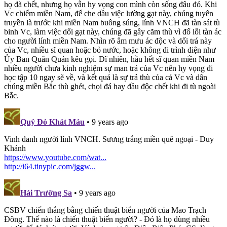
họ đã chết, nhưng họ vẫn hy vọng con mình còn sống đâu đó. Khi
Vc chiếm miền Nam, để che dầu việc lường gạt này, chúng tuyên
truyền là trước khi miền Nam buông súng, lính VNCH đã tàn sát tù
binh Vc, làm việc dối gạt này, chúng đã gây căm thù vì đổ lỗi tàn ác
cho người lính miền Nam. Nhìn rõ âm mưu ác độc và dối trá này
của Vc, nhiều sĩ quan hoặc bỏ nước, hoặc không đi trình diện như
Ủy Ban Quân Quản kêu gọi. Dĩ nhiên, hầu hết sĩ quan miền Nam
nhiều người chưa kinh nghiệm sự man trá của Vc nên hy vọng đi
học tập 10 ngay sẽ về, và kết quả là sự trả thù của cả Vc và dân
chúng miền Bắc thù ghét, chọi đá hay đầu độc chết khi đi tù ngoài
Bắc.
Quỷ Đỏ Khát Máu
• 9 years ago
Vinh danh người lính VNCH. Sương trắng miền quê ngoại - Duy
Khánh
https://www.youtube.com/wat...
http://i64.tinypic.com/jggw...
Hải Trường Sa
• 9 years ago
CSBV chiến thắng bằng chiến thuật biển người của Mao Trạch
Đông. Thế nào là chiến thuật biển người? - Đó là họ dùng nhiều