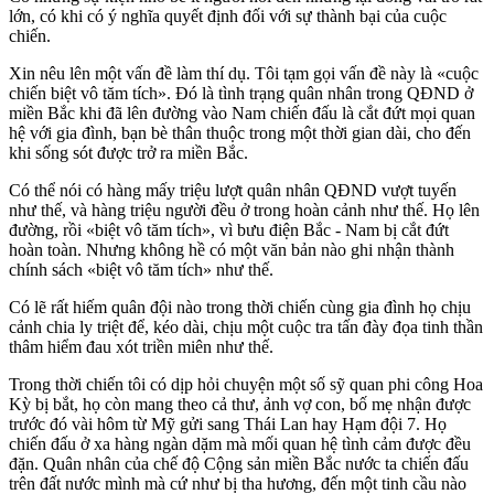
lớn, có khi có ý nghĩa quyết định đối với sự thành bại của cuộc
chiến.
Xin nêu lên một vấn đề làm thí dụ. Tôi tạm gọi vấn đề này là «cuộc
chiến biệt vô tăm tích». Đó là tình trạng quân nhân trong QĐND ở
miền Bắc khi đã lên đường vào Nam chiến đấu là cắt đứt mọi quan
hệ với gia đình, bạn bè thân thuộc trong một thời gian dài, cho đến
khi sống sót được trở ra miền Bắc.
Có thể nói có hàng mấy triệu lượt quân nhân QĐND vượt tuyến
như thế, và hàng triệu người đều ở trong hoàn cảnh như thế. Họ lên
đường, rồi «biệt vô tăm tích», vì bưu điện Bắc - Nam bị cắt đứt
hoàn toàn. Nhưng không hề có một văn bản nào ghi nhận thành
chính sách «biệt vô tăm tích» như thế.
Có lẽ rất hiếm quân đội nào trong thời chiến cùng gia đình họ chịu
cảnh chia ly triệt để, kéo dài, chịu một cuộc tra tấn đày đọa tinh thần
thâm hiểm đau xót triền miên như thế.
Trong thời chiến tôi có dịp hỏi chuyện một số sỹ quan phi công Hoa
Kỳ bị bắt, họ còn mang theo cả thư, ảnh vợ con, bố mẹ nhận được
trước đó vài hôm từ Mỹ gửi sang Thái Lan hay Hạm đội 7. Họ
chiến đấu ở xa hàng ngàn dặm mà mối quan hệ tình cảm được đều
đặn. Quân nhân của chế độ Cộng sản miền Bắc nước ta chiến đấu
trên đất nước mình mà cứ như bị tha hương, đến một tinh cầu nào