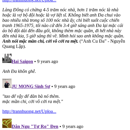
Làng Đông có chừng 4-5 trăm nóc nhà, hơn 1 trăm nóc là nhà
hoặc là vợ bộ đội hoặc là vợ liệt sĩ. Không biết anh Đa chui vào
bao nhiêu nhà trong số 100 nóc nhà ấy, chỉ biết suốt cuộc chiến
tranh 1965-1975, tối nào cứ đến 3-4 giờ sáng anh Đa lại mặc cái
áo bộ đội dài đến đầu gối, không thèm mặc quần, đi hết nhà này
đến nhà kia, 5 giờ sáng thì về. Mình hỏi sao anh không mặc quần
.
Anh nói mặc mần chi, cởi vô cởi ra mệt.
(“Anh Cu Đa” - Nguyễn
Quang Lập).
Hai Saigon
• 9 years ago
Anh Đa khôn ghê.
JU MONG Sinh Sự
• 9 years ago
"tao để vậy để đàn bà nó thèm.
mặc mần chi, cởi vô cởi ra mệt."
http://trannhuong.net/Uploa...
Dân Ngu "Tự Ro" Đen
• 9 years ago