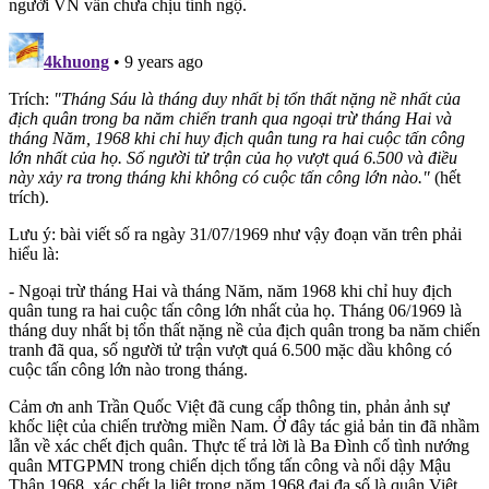
người VN vẫn chưa chịu tỉnh ngộ.
4khuong
• 9 years ago
Trích:
"Tháng Sáu là tháng duy nhất bị tổn thất nặng nề nhất của
địch quân trong ba năm chiến tranh qua ngoại trừ tháng Hai và
tháng Năm, 1968 khi chỉ huy địch quân tung ra hai cuộc tấn công
lớn nhất của họ. Số người tử trận của họ vượt quá 6.500 và điều
này xảy ra trong tháng khi không có cuộc tấn công lớn nào."
(hết
trích).
Lưu ý: bài viết số ra ngày 31/07/1969 như vậy đoạn văn trên phải
hiểu là:
- Ngoại trừ tháng Hai và tháng Năm, năm 1968 khi chỉ huy địch
quân tung ra hai cuộc tấn công lớn nhất của họ. Tháng 06/1969 là
tháng duy nhất bị tổn thất nặng nề của địch quân trong ba năm chiến
tranh đã qua, số người tử trận vượt quá 6.500 mặc dầu không có
cuộc tấn công lớn nào trong tháng.
Cảm ơn anh Trần Quốc Việt đã cung cấp thông tin, phản ảnh sự
khốc liệt của chiến trường miền Nam. Ở đây tác giả bản tin đã nhầm
lẫn về xác chết địch quân. Thực tế trả lời là Ba Đình cố tình nướng
quân MTGPMN trong chiến dịch tổng tấn công và nổi dậy Mậu
Thân 1968, xác chết la liệt trong năm 1968 đại đa số là quân Việt