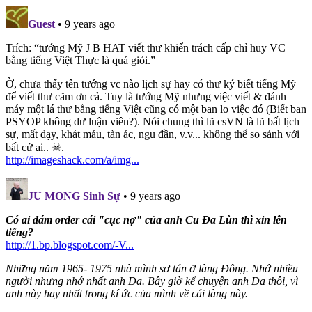
Guest
• 9 years ago
Trích: “tướng Mỹ J B HAT viết thư khiển trách cấp chỉ huy VC
bằng tiếng Việt Thực là quá giỏi.”
Ờ, chưa thấy tên tướng vc nào lịch sự hay có thư ký biết tiếng Mỹ
để viết thư cãm ơn cả. Tuy là tướng Mỹ nhưng việc viết & đánh
máy một lá thư bằng tiếng Việt cũng có một ban lo việc đó (Biết ban
PSYOP không dư luận viên?). Nói chung thì lũ csVN là lũ bất lịch
sự, mất dạy, khát máu, tàn ác, ngu đần, v.v... không thể so sánh với
bất cứ ai.. ☠.
http://imageshack.com/a/img...
JU MONG Sinh Sự
• 9 years ago
Có ai dám order cái "cục nợ" của anh Cu Đa Lùn thì xin lên
tiếng?
http://1.bp.blogspot.com/-V...
Những năm 1965- 1975 nhà mình sơ tán ở làng Đông. Nhớ nhiều
người nhưng nhớ nhất anh Đa. Bây giờ kể chuyện anh Đa thôi, vì
anh này hay nhất trong kí ức của mình về cái làng này.