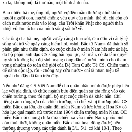
xa lạ, không một lá thư nào, một hình ảnh nào.
Bao nhiêu bà mẹ, ông bố, người vợ đêm nằm thương nhớ khôn
nguôi người con, người chồng yêu quý của mình, thế rồi chỉ còn có
cách nuốt nước mắt vào lòng, cầu Trời khấn Phật cho người thân
«biệt vô tăm tích» của mình sống sót trở về.
Các ông cha bà mẹ, người vợ ấy càng chua xót, đau đớn vì cái tỷ lệ
sống sót trở về ngày càng hiếm hoi, «sinh Bắc tử Nam» đã thành số
phận gần như thiên định, do cuộc chiến ở miền Nam hết sức ác liệt,
do bộ phận lãnh đạo CS sùng bái bạo lực, sắt máu, có dã tâm quyết
hy sinh không hạn độ sinh mạng công dân cả nước mình cho tham
vọng nhuộm đỏ toàn thế giới của Đệ Tam Quốc Tế CS. Chiến tranh
để dành độc lập, rồi «chống Mỹ cứu nước» chỉ là nhãn hiệu bề
ngoài che đậy dã tâm trên đây.
Nếu như đảng CS Việt Nam để cho quân nhân mình được phép liên
lạc với gia đình, tổ chức ngành bưu điện quân sự tỏa rộng vào các
chiến trường, theo tôi nghĩ, bộ mặt cuộc chiến đã khác hẳn. Chỉ
riêng cảnh rùng rợn của chiến trường, số chết và bị thương phía CS
miền Bắc quá lớn, do quân đội miền Nam và lực lượng Hoa Kỳ có
hỏa lực quá mạnh (từ trước năm 1964 chiến trường miền Nam, QĐ
miền Bắc nói chung chưa đưa chiên xa vào miền Nam, pháo binh
còn thưa thớt, không quân miền Bắc chưa hoạt động được) nên
thường thương vong các trận đánh là 3/1, 5/1, có khi 10/1. Theo