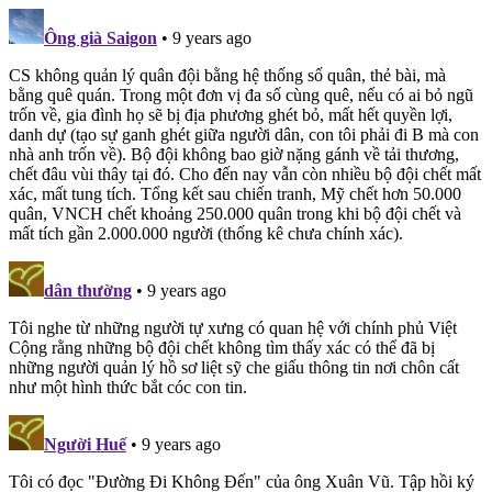
Ông già Saigon
• 9 years ago
CS không quản lý quân đội bằng hệ thống số quân, thẻ bài, mà
bằng quê quán. Trong một đơn vị đa số cùng quê, nếu có ai bỏ ngũ
trốn về, gia đình họ sẽ bị địa phương ghét bỏ, mất hết quyền lợi,
danh dự (tạo sự ganh ghét giữa người dân, con tôi phải đi B mà con
nhà anh trốn về). Bộ đội không bao giờ nặng gánh về tải thương,
chết đâu vùi thây tại đó. Cho đến nay vẫn còn nhiều bộ đội chết mất
xác, mất tung tích. Tổng kết sau chiến tranh, Mỹ chết hơn 50.000
quân, VNCH chết khoảng 250.000 quân trong khi bộ đội chết và
mất tích gần 2.000.000 người (thống kê chưa chính xác).
dân thường
• 9 years ago
Tôi nghe từ những người tự xưng có quan hệ với chính phủ Việt
Cộng rằng những bộ đội chết không tìm thấy xác có thể đã bị
những người quản lý hồ sơ liệt sỹ che giấu thông tin nơi chôn cất
như một hình thức bắt cóc con tin.
Người Huế
• 9 years ago
Tôi có đọc "Đường Đi Không Đến" của ông Xuân Vũ. Tập hồi ký