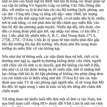
một số báo cáo tuyệt mật tôi được biết khi đi trong các đoàn quân sự
cao cấp do tướng Võ Nguyên Giáp và tướng Văn Tiến Dũng dẫn
đầu, với nhiệm vụ là bí thư báo chí của Bộ trưởng Quốc phòng, sau
các đợt «Tổng tiến công và tổng nổi dậy» năm 1968, lực lượng
QĐND bị tổn thất nặng hơn bao giờ hết, cơ sở nhân dân bị lộ, nhiều
nơi bị mất trắng, có nơi phải đưa bộ đội chính quy miền Bắc vào
làm bộ đội địa phương quận huyện. Nhiều đại đội, tiểu đoàn, cho
đến cả trung đoàn phải giải thể, sáp nhập vào nhau, có khi đến 2
hay 3 lấn, phải lấy phiên hiệu A, B, C, như Trung đoàn 275 A,
275B, 275C. Ở Khu 5 hồi ấy sỹ quan tử trận nhiều phải đôn gấp
tiểu đội trưởng lên đại đội trưởng, tiểu đoàn phó lên trung đoàn
trưởng do miền Bắc cử vào không kịp.
Nếu như thư từ thông suốt, các trận đánh thua tơi bời, chết và bị
thương như ngả rạ, người bị thương không được cứu chữa, người
chết chôn vội rồi đơn vị di chuyển, giải thể không còn biết ở đâu,
nếu như cả xã hội được thông tin từ chiến trận, biết rõ những thất
bại chồng chất khi ấy thì hậu phương sẽ không cho phép đảng đem
con em mình vào lò thiêu sống như thế. Ở Hoa Kỳ khi các trận
đánh qua màn TV đi vào phòng ngủ người dân, số tử vong lính Mỹ
lên đến 50 ngàn trong 5 năm là toàn xã hội lên tiếng đòi chấm dứt
chiến tranh.
Tôi từng tham dự nhiều buổi tiễn đưa một số đơn vị vào Nam, khi
qua binh trạm cuối «làng HO» thuộc đất Vĩnh Linh là anh em vĩnh