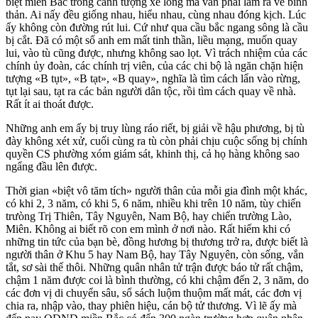
biệt miền Bắc trong cảnh tượng xé lòng mà vẫn phải làm ra vẻ bình
thản. Ai nấy đều giống nhau, hiểu nhau, cùng nhau đóng kịch. Lúc
ấy không còn đường rút lui. Cứ như qua cầu bắc ngang sông là cầu
bị cắt. Đã có một số anh em mất tinh thần, liều mạng, muốn quay
lui, vào tù cũng được, nhưng không sao lọt. Vì trách nhiệm của các
chính ủy đoàn, các chính trị viên, của các chi bộ là ngăn chặn hiện
tượng «B tụt», «B tạt», «B quay», nghĩa là tìm cách lẩn vào rừng,
tụt lại sau, tạt ra các bản người dân tộc, rồi tìm cách quay về nhà.
Rất ít ai thoát được.
Những anh em ấy bị truy lùng ráo riết, bị giải về hậu phương, bị tù
đày không xét xử, cuối cùng ra tù còn phải chịu cuộc sống bị chính
quyền CS phường xóm giám sát, khinh thị, cả họ hàng không sao
ngẩng đầu lên được.
Thời gian «biệt vô tăm tích» người thân của mỗi gia đình một khác,
có khi 2, 3 năm, có khi 5, 6 năm, nhiều khi trên 10 năm, tùy chiến
trưòng Trị Thiên, Tây Nguyên, Nam Bộ, hay chiến trường Lào,
Miên. Không ai biết rõ con em mình ở nơi nào. Rất hiếm khi có
những tin tức của bạn bè, đồng hương bị thương trở ra, được biết là
người thân ở Khu 5 hay Nam Bộ, hay Tây Nguyên, còn sống, vắn
tắt, sơ sài thế thôi. Những quân nhân tử trận được báo tử rất chậm,
chậm 1 năm được coi là bình thường, có khi chậm đến 2, 3 năm, do
các đơn vị di chuyển sâu, sổ sách luộm thuộm mất mát, các đơn vị
chia ra, nhập vào, thay phiên hiệu, cán bộ tử thương. Vì lẽ ấy mà