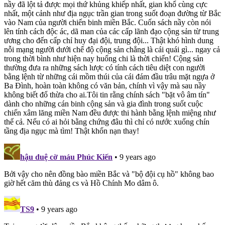
nầy đã lột tả được mọi thứ khủng khiếp nhất, gian khổ cùng cực
nhất, một cảnh như địa ngục trần gian trong suốt đoạn đường từ Bắc
vào Nam của người chiến binh miền Bắc. Cuốn sách nầy còn nói
lên tính cách độc ác, dã man của các cấp lãnh đạo cộng sản từ trung
ương cho đến cấp chỉ huy đại đội, trung đội... Thật khó hình dung
nỗi mạng người dưới chế độ cộng sản chẳng là cái quái gì... ngay cả
trong thời bình như hiện nay huống chi là thời chiến! Cộng sản
thường đưa ra những sách lược có tính cách tiêu diệt con người
bằng lệnh từ những cái mồm thúi của cái đám đầu trâu mặt ngựa ở
Ba Đình, hoàn toàn không có văn bản, chính vì vậy mà sau nầy
không biết đổ thừa cho ai.Tôi tin rằng chính sách "bặt vô âm tín"
dành cho những cán binh cộng sản và gia đình trong suốt cuộc
chiến xâm lăng miền Nam đều được thi hành bằng lệnh miệng như
thế cả. Nếu có ai hỏi bằng chứng đâu thì chỉ có nước xuống chín
tầng địa ngục mà tìm! Thật khốn nạn thay!
hậu duệ cờ máu Phúc Kiến
• 9 years ago
Bởi vậy cho nên đồng bào miền Bắc và "bộ đội cụ hồ" không bao
giờ hết căm thù đảng cs và Hồ Chính Mo dâm ô.
TS9
• 9 years ago