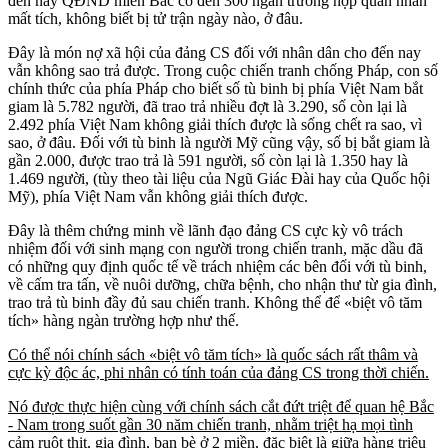
đến nay QĐND miền Bắc có đến 300 ngàn trường hợp quân nhân
mất tích, không biết bị tử trận ngày nào, ở đâu.
Đây là món nợ xã hội của đảng CS đối với nhân dân cho đến nay
vẫn không sao trả được. Trong cuộc chiến tranh chống Pháp, con số
chính thức của phía Pháp cho biết số tù binh bị phía Việt Nam bắt
giam là 5.782 người, đã trao trả nhiều đợt là 3.290, số còn lại là
2.492 phía Việt Nam không giải thích được là sống chết ra sao, vì
sao, ở đâu. Đối với tù binh là người Mỹ cũng vậy, số bị bắt giam là
gần 2.000, được trao trả là 591 người, số còn lại là 1.350 hay là
1.469 người, (tùy theo tài liệu của Ngũ Giác Đài hay của Quốc hội
Mỹ), phía Việt Nam vẫn không giải thích được.
Đây là thêm chứng minh về lãnh đạo đảng CS cực kỳ vô trách
nhiệm đối với sinh mạng con người trong chiến tranh, mặc dầu đã
có những quy định quốc tế về trách nhiệm các bên đối với tù binh,
về cấm tra tấn, về nuôi dưỡng, chữa bệnh, cho nhận thư từ gia đình,
trao trả tù binh đầy đủ sau chiến tranh. Không thể để «biệt vô tăm
tích» hàng ngàn trường hợp như thế.
Có thể nói chính sách «biệt vô tăm tích» là quốc sách rất thâm và
cực kỳ độc ác, phi nhân có tính toán của đảng CS trong thời chiến.
Nó được thực hiện cùng với chính sách cắt đứt triệt để quan hệ Bắc
- Nam trong suốt gần 30 năm chiến tranh, nhằm triệt hạ mọi tình
cảm ruột thịt, gia đình, bạn bè ở 2 miền, đặc biệt là giữa hàng triệu