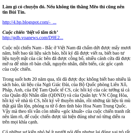
Làm gì có chuyện đó. Nếu không tin thằng Mẽo thì cũng nên
tin Bùi Tín.
http://4.bp.blogspot.com/-_...
Cuộc chiến ‘biệt vô tăm tích’
http://gdb.voanews.com/D9E2...
Cuộc nội chiến Nam - Bắc ở Việt Nam đã chấm dứt được mấy mươi
năm, biết bao tài liệu sách báo, hồi ký đã được viết ra, biết bao tư
liệu tuyệt mật của các bên đã được công bố, nhiều cánh cửa đã được
mở ra để nhìn rõ bản chất, nguyên nhân, diễn biến, các góc cạnh
của cuộc chiến.
Trong suốt hơn 20 năm qua, tôi đã được đọc không biết bao nhiêu là
sách báo, tài liệu của Ngũ Giác Đài, của Bộ Quốc phòng Liên Xô,
Pháp, Anh, của Đệ Tam Quốc tế CS, các hồi ký của các tướng tá cả
của Quân đội Nhân dân (QĐND) và của Quân lực VN Cộng Hòa,
hồi ký về nhà tù CS, hồi ký về thuyền nhân, rồi những tài liệu tù mù
thật giả lẫn lộn, phóng ra từ ổ đen tình báo Hoa Nam Trung Quốc.
Vậy mà theo tôi vẫn còn nhiều «góc khuất» của cuộc chiến tranh rất
nên làm rõ, để cuộc chiến được tái hiện đúng như nó từng diễn ra
trên mọi khía cạnh.
Có những sự kiện nhỏ bé ít người nói đến nhưng lại đóng vai trò rất