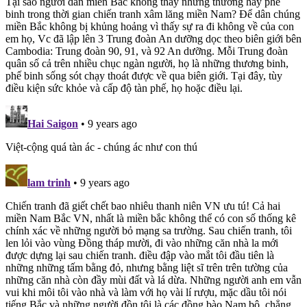
Tại sao người dân miền Bắc không thấy những thương hay phế
binh trong thời gian chiến tranh xâm lăng miền Nam? Để dân chúng
miền Bắc không bị khủng hoảng vì thấy sự ra đi không về của con
em họ, Vc đã lập lên 3 Trung đoàn An dưỡng dọc theo biên giới bên
Cambodia: Trung đoàn 90, 91, và 92 An dưỡng. Mỗi Trung đoàn
quân số cả trên nhiều chục ngàn người, họ là những thương binh,
phế binh sống sót chạy thoát được về qua biên giới. Tại đây, tùy
điều kiện sức khỏe và cấp độ tàn phế, họ hoặc điều lại.
Hai Saigon
• 9 years ago
Việt-cộng quá tàn ác - chúng ác như con thú
lam trinh
• 9 years ago
Chiến tranh đã giết chết bao nhiêu thanh niên VN ưu tú! Cả hai
miền Nam Bắc VN, nhất là miền bắc không thể có con số thống kê
chính xác về những người bỏ mạng sa trường. Sau chiến tranh, tôi
len lỏi vào vùng Đồng tháp mười, đi vào những căn nhà la mới
được dựng lại sau chiến tranh. điều đập vào mắt tôi đầu tiên là
những những tấm bằng đỏ, nhưng bằng liệt sĩ trên trên tường của
những căn nhà còn đầy mùi đất và lá dừa. Những người anh em vẫn
vui khi môi tôi vào nhà và làm với họ vài lí rượu, mặc dầu tôi nói
tiếng Bắc và những người đồn tôi là các đồng bào Nam bộ. chẳng