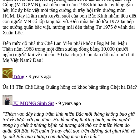
Cộng (MTGPMN), mãi đến cuối năm 1968 khi banh tay lông gần
hết, lúc ấy bắc việt mới tăng cường đi trẩy hội trên đường mòn
HCM, Đây là âm mưu xuyên suốt của bọn Bắc Kinh nhằm tiêu diệt
con người VN có lớp lang bài vở. Đến mùa hè đỏ lửa 1972 lại tiếp
tục nướng quân bắc việt, nướng mãi đến tháng Tư 1975 ở vành đai
Xuân Lộc.
Đến mức độ nhà thơ Chế Lan Viên phải khóc tiếng Miên: Mậu
Thân năm 1968 trong một đêm xuống đồng bằng 10.000 (mười
ngàn) người khi về chỉ còn 30 (ba chục). Còn đau đớn nào hơn hỡi
Mẹ Việt Nam? Đau!
Tửng
• 9 years ago
Ủa !!! Tên Chế Lăng Quăng hổng có khóc bằng tiếng Chệt hả Bác?
JU MONG Sinh Sự
• 9 years ago
"Thêm vào đấy hàng trăm lính miền Bắc mỗi tháng không bao giờ
trở về được với gia đình. Họ là những thương binh, nhiều người
trong họ chết ở những bệnh xá tương đối thô sơ ở miền Nam do
quân đội Bắc Việt quản lý hay chết dọc trên đường dài gian khổ về
lại đất Bắc qua những con đường mòn trên núi."