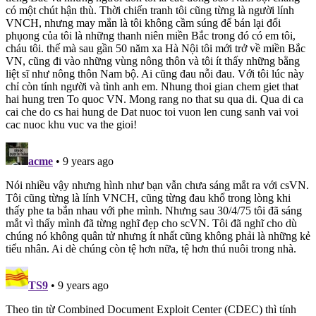
có một chút hận thù. Thời chiến tranh tôi cũng từng là người lính
VNCH, nhưng may mắn là tôi không cầm súng để bán lại đổi
phụong của tôi là những thanh niên miền Bắc trong đó có em tôi,
cháu tôi. thế mà sau gần 50 năm xa Hà Nội tôi mới trở về miền Bắc
VN, cũng đi vào những vùng nông thôn và tôi ít thấy những bằng
liệt sĩ như nông thôn Nam bộ. Ai cũng đau nỗi đau. Với tôi lúc này
chỉ còn tính người và tình anh em. Nhung thoi gian chem giet that
hai hung tren To quoc VN. Mong rang no that su qua di. Qua di ca
cai che do cs hai hung de Dat nuoc toi vuon len cung sanh vai voi
cac nuoc khu vuc va the gioi!
acme
• 9 years ago
Nói nhiều vậy nhưng hình như bạn vẫn chưa sáng mắt ra với csVN.
Tôi cũng từng là lính VNCH, cũng từng đau khổ trong lòng khi
thấy phe ta bắn nhau với phe mình. Nhưng sau 30/4/75 tôi đã sáng
mắt vì thấy mình đã từng nghĩ đẹp cho scVN. Tôi đã nghĩ cho dù
chúng nó không quân tử nhưng ít nhất cũng không phải là những kẻ
tiểu nhân. Ai dè chúng còn tệ hơn nữa, tệ hơn thú nuôi trong nhà.
TS9
• 9 years ago
Theo tin từ Combined Document Exploit Center (CDEC) thì tính