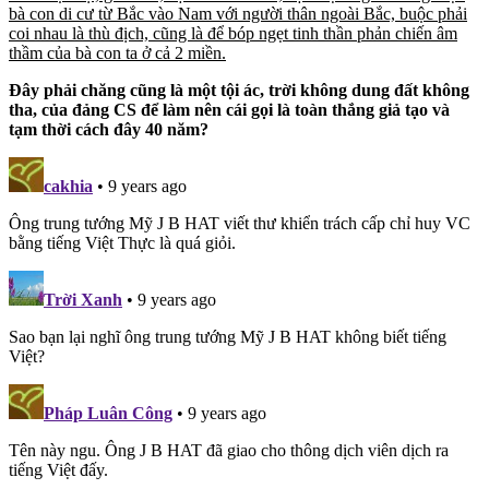
bà con di cư từ Bắc vào Nam với người thân ngoài Bắc, buộc phải
coi nhau là thù địch, cũng là để bóp ngẹt tinh thần phản chiến âm
thầm của bà con ta ở cả 2 miền.
Đây phải chăng cũng là một tội ác, trời không dung đất không
tha, của đảng CS để làm nên cái gọi là toàn thắng giả tạo và
tạm thời cách đây 40 năm?
cakhia
• 9 years ago
Ông trung tướng Mỹ J B HAT viết thư khiển trách cấp chỉ huy VC
bằng tiếng Việt Thực là quá giỏi.
Trời Xanh
• 9 years ago
Sao bạn lại nghĩ ông trung tướng Mỹ J B HAT không biết tiếng
Việt?
Pháp Luân Công
• 9 years ago
Tên này ngu. Ông J B HAT đã giao cho thông dịch viên dịch ra
tiếng Việt đấy.