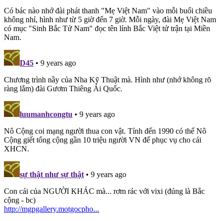
Có bác nào nhớ đài phát thanh "Mẹ Việt Nam" vào mỗi buổi chiều
không nhỉ, hình như từ 5 giờ đến 7 giờ. Mỗi ngày, đài Mẹ Việt Nam
có mục "Sinh Bắc Tử Nam" đọc tên lính Bắc Việt tử trận tại Miền
Nam.
D45
• 9 years ago
Chương trình nầy của Nha Kỹ Thuật mà. Hình như (nhớ không rõ
ràng lắm) đài Gươm Thiêng Ái Quốc.
luumanhcongtu
• 9 years ago
Nô Cộng coi mạng người thua con vật. Tính đến 1990 có thể Nô
Cộng giết tổng cộng gần 10 triệu người VN để phục vụ cho cái
XHCN.
sự thật như sự thật
• 9 years ago
Con cái của NGƯỜI KHÁC mà... rơm rác với vixi (đúng là Bắc
cộng - bc)
http://mgpgallery.motgocpho...